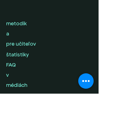
metodik
a
pre učiteľov
štatistiky
FAQ
v
médiách
kontak
t
napíš nám svoj
príbeh
ochrana súkromia