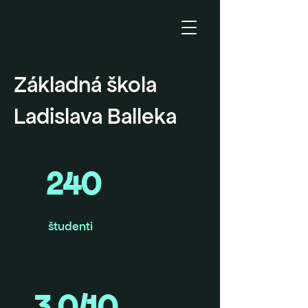
Základná škola
Ladislava Balleka
240
študenti
3,0/10