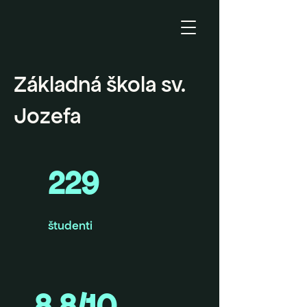
Základná škola sv.
Jozefa
229
študenti
8,8/10