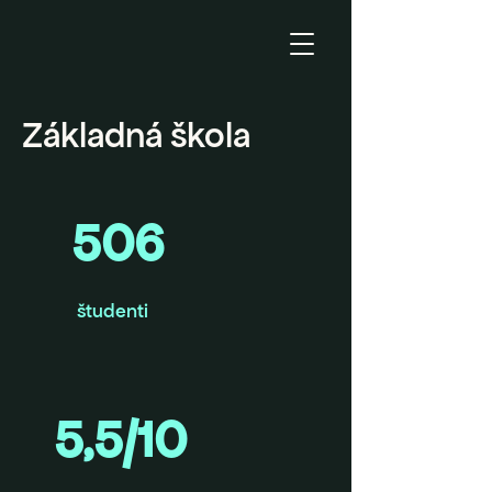
Základná škola
506
študenti
5,5/10