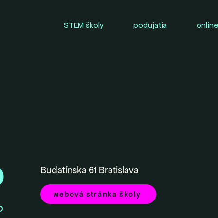
STEM školy
podujatia
online
0
Budatínska 61 Bratislava
webová stránka školy
O