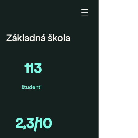
Základná škola
113
študenti
2,3/10