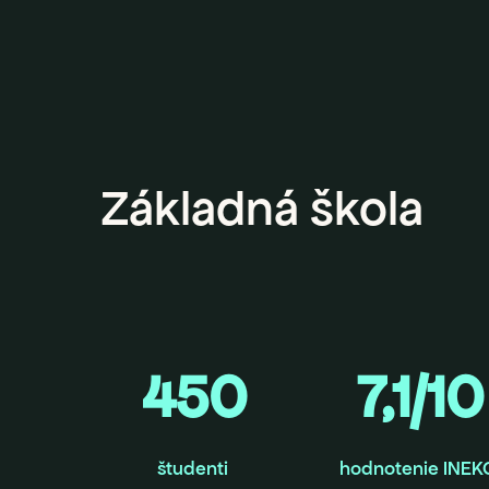
Základná škola
450
7,1/10
študenti
hodnotenie INEK