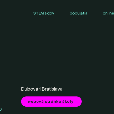
STEM školy
podujatia
online
Dubová 1 Bratislava
webová stránka školy
O