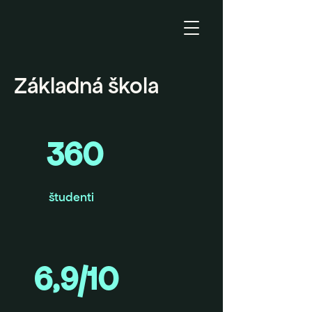
Základná škola
360
študenti
6,9/10