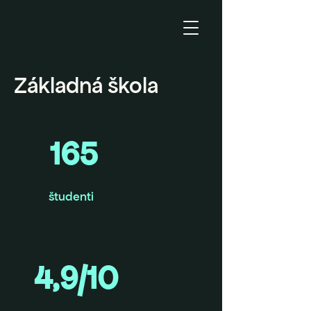
Základná škola
165
študenti
4,9/10