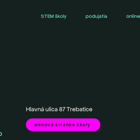
STEM školy
podujatia
online
Hlavná ulica 87 Trebatice
webová stránka školy
O