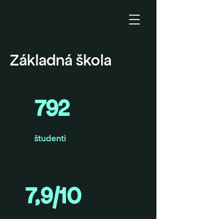
Základná škola
792
študenti
7,9/10