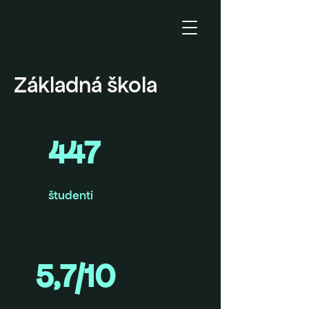
Základná škola
447
študenti
5,7/10