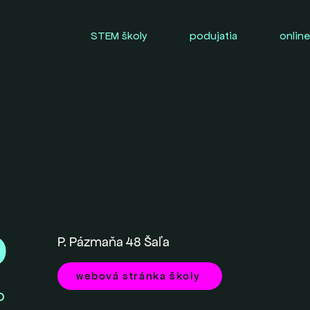
STEM školy
podujatia
online
0
P. Pázmaňa 48 Šaľa
webová stránka školy
O