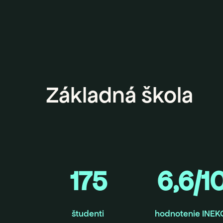
Základná škola
175
6,6/1
študenti
hodnotenie INEK