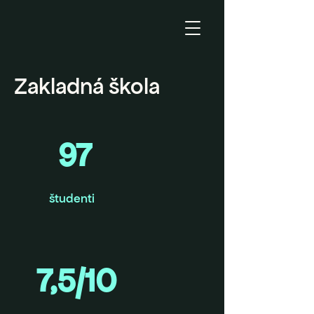
Zakladná škola
97
študenti
7,5/10