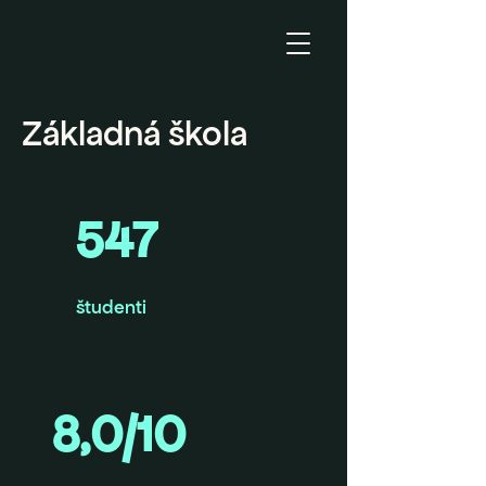
Základná škola
547
študenti
8,0/10