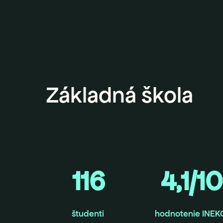
Základná škola
116
4,1/10
študenti
hodnotenie INEK