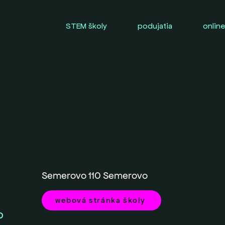
STEM školy
podujatia
online
Semerovo 110 Semerovo
webová stránka školy
O