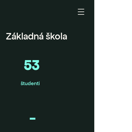
Základná škola
53
študenti
-