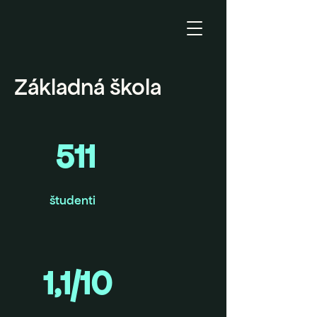
Základná škola
511
študenti
1,1/10