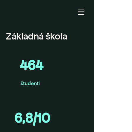
Základná škola
464
študenti
6,8/10