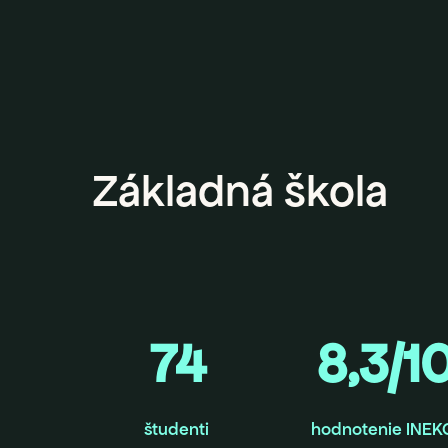
Základná škola
74
8,3/1
študenti
hodnotenie INEK