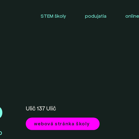
STEM školy
podujatia
online
0
Ulič 137 Ulič
webová stránka školy
O