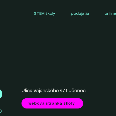
STEM školy
podujatia
online
0
Ulica Vajanského 47 Lučenec
webová stránka školy
O