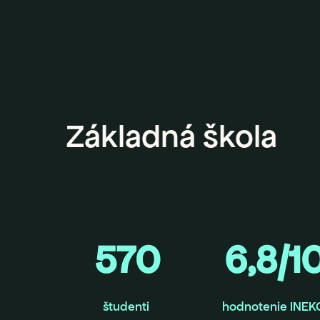
Základná škola
570
6,8/1
študenti
hodnotenie INEK