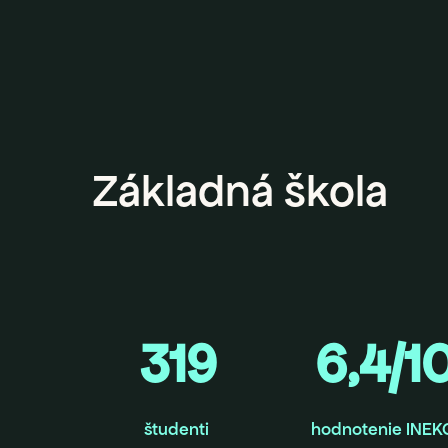
Základná škola
319
6,4/1
študenti
hodnotenie INEK