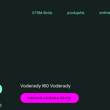
STEM školy
podujatia
online
0
Voderady 160 Voderady
webová stránka školy
O