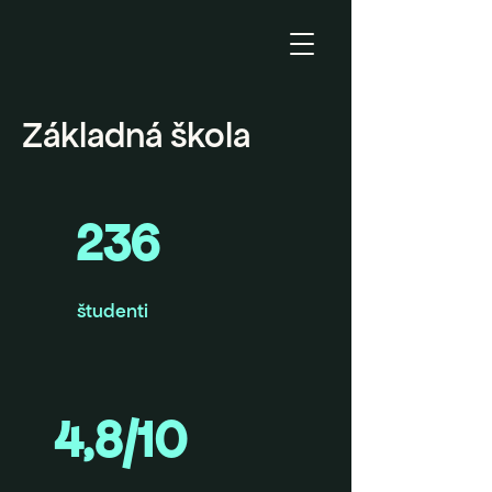
Základná škola
236
študenti
4,8/10