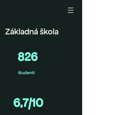
Základná škola
826
študenti
6,7/10