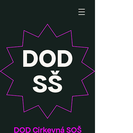
DOD Cirkevná SOŠ