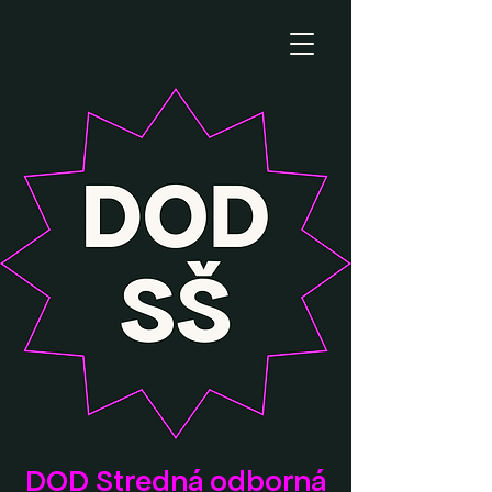
DOD Stredná odborná