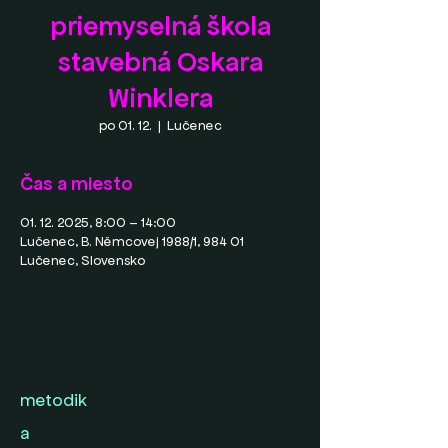
priemyselná škola
stavebná Oskara
Winklera
po 01. 12.
  |  
Lučenec
Čas a miesto
01. 12. 2025, 8:00 – 14:00
Lučenec, B. Němcovej 1988/1, 984 01
Lučenec, Slovensko
metodik
a