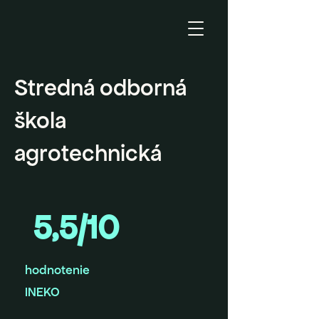
Stredná odborná
škola
agrotechnická
5,5/10
hodnotenie
INEKO