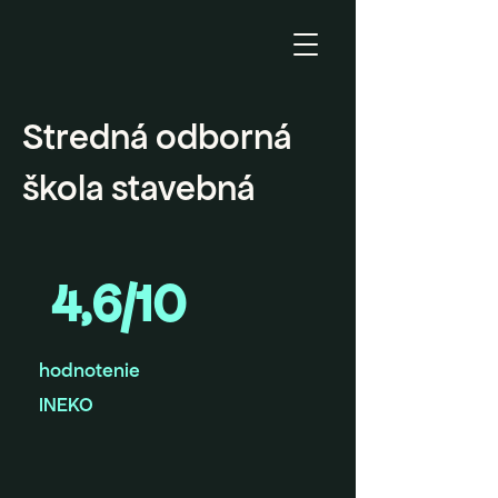
Stredná odborná
škola stavebná
4,6/10
hodnotenie
INEKO