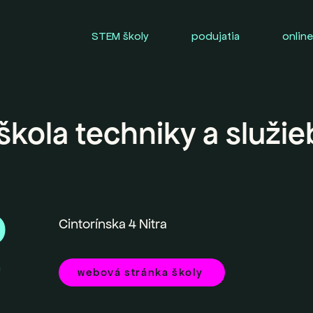
STEM školy
podujatia
online
kola techniky a služie
0
Cintorínska 4 Nitra
a
webová stránka školy