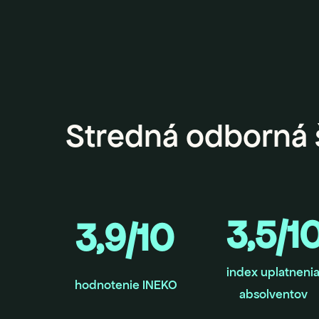
Stredná odborná š
3,5/1
3,9/10
index uplatneni
hodnotenie INEKO
absolventov