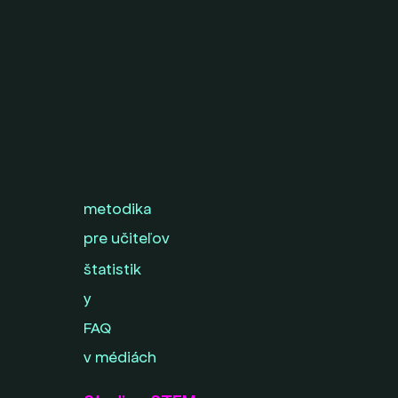
metodika
pre učiteľov
štatistik
y
FAQ
v médiách