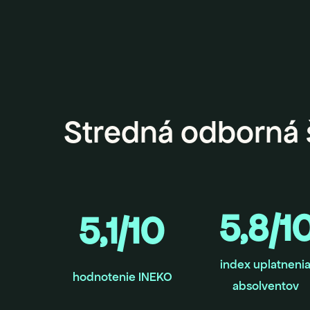
Stredná odborná 
5,8/1
5,1/10
index uplatneni
hodnotenie INEKO
absolventov