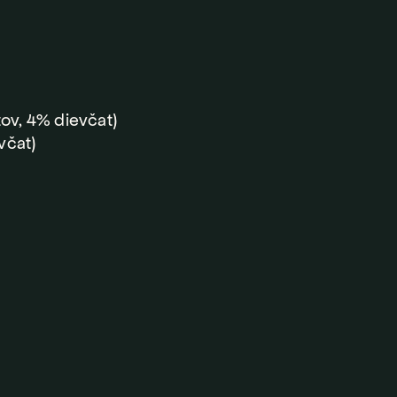
tov, 4% dievčat)
včat)