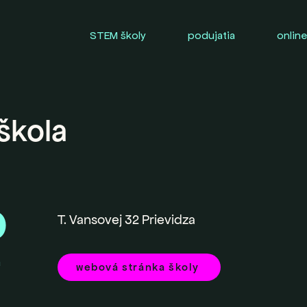
STEM školy
podujatia
online
škola
0
T. Vansovej 32 Prievidza
a
webová stránka školy