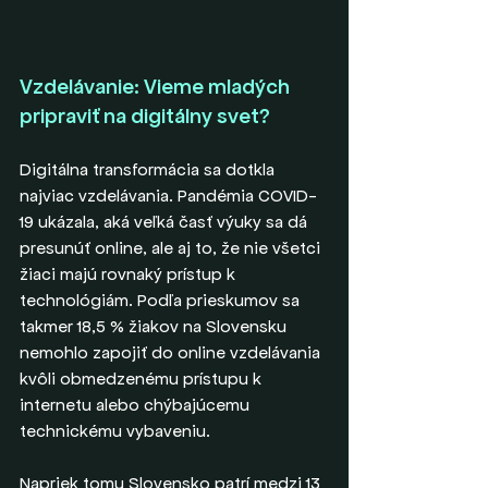
Vzdelávanie: Vieme mladých 
pripraviť na digitálny svet?
Digitálna transformácia sa dotkla 
najviac vzdelávania. Pandémia COVID-
19 ukázala, aká veľká časť výuky sa dá 
presunúť online, ale aj to, že nie všetci 
žiaci majú rovnaký prístup k 
technológiám. Podľa prieskumov sa 
takmer 18,5 % žiakov na Slovensku 
nemohlo zapojiť do online vzdelávania 
kvôli obmedzenému prístupu k 
internetu alebo chýbajúcemu 
technickému vybaveniu.
Napriek tomu Slovensko patrí medzi 13 