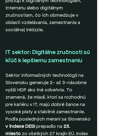
prístup k digitálnym technológiám, 
internetu alebo digitálnym 
zručnostiam, čo ich obmedzuje v 
oblasti vzdelávania, zamestnania a 
sociálnej inklúzie.
IT sektor: Digitálne zručnosti sú 
kľúč k lepšiemu zamestnaniu
Sektor informačných technológií na 
Slovensku generuje 2- až 3-násobne 
vyšší HDP ako iné odvetvia. To 
znamená, že mladí, ktorí sa rozhodnú 
pre kariéru v IT, majú dobré šance na 
vysoké platy a stabilné zamestnanie.
Podľa posledných meraní sa Slovensko 
v indexe DESI
 prepadlo na 
23. 
miesto
 zo všetkých 27 krajín EÚ. Index 