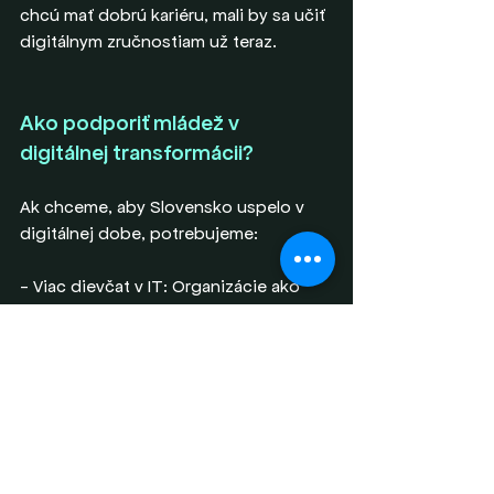
chcú mať dobrú kariéru, mali by sa učiť 
digitálnym zručnostiam už teraz.
Ako podporiť mládež v 
digitálnej transformácii?
Ak chceme, aby Slovensko uspelo v 
digitálnej dobe, potrebujeme:
- Viac dievčat v IT: Organizácie ako 
Žensky algoritmus či AjTyvIT už dnes 
robia skvelú prácu, ale štát by mohol 
zaviesť štipendiá a mentoringové 
programy pre dievčatá v IT odboroch.
- Zlepšiť digitálne vzdelávanie: 
Informatika by mala byť považovaná za 
rovnocenný predmet ako matematika 