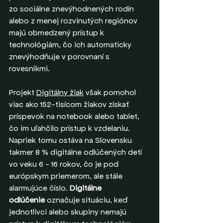
zo sociálne znevýhodnených rodín 
alebo z menej rozvinutých regiónov 
majú obmedzený prístup k 
technológiám, čo ich automaticky 
znevýhodňuje v porovnaní s 
rovesníkmi.
Projekt 
Digitálny žiak
 však pomohol 
viac ako 152-tisícom žiakov získať 
príspevok na notebook alebo tablet, 
čo im uľahčilo prístup k vzdelaniu. 
Napriek tomu ostáva na Slovensku 
takmer 8 % digitálne odlúčených detí 
vo veku 6 - 16 rokov, čo je pod 
európskym priemerom, ale stále 
alarmujúce číslo. 
Digitálne 
odlúčenie
 označuje situáciu, keď 
jednotlivci alebo skupiny nemajú 