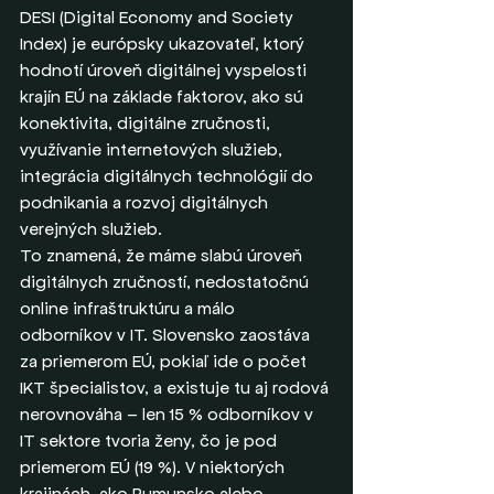
DESI (Digital Economy and Society 
Index) je európsky ukazovateľ, ktorý 
hodnotí úroveň digitálnej vyspelosti 
krajín EÚ na základe faktorov, ako sú 
konektivita, digitálne zručnosti, 
využívanie internetových služieb, 
integrácia digitálnych technológií do 
podnikania a rozvoj digitálnych 
verejných služieb.
To znamená, že máme slabú úroveň 
digitálnych zručností, nedostatočnú 
online infraštruktúru a málo 
odborníkov v IT. Slovensko zaostáva 
za priemerom EÚ, pokiaľ ide o počet 
IKT špecialistov, a existuje tu aj rodová 
nerovnováha – len 15 % odborníkov v 
IT sektore tvoria ženy, čo je pod 
priemerom EÚ (19 %). V niektorých 
krajinách, ako Rumunsko alebo 