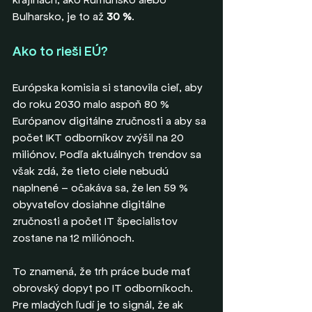
Bulharsko, je to až 
30 %
.
Ako to rieši EÚ?
Európska komisia si stanovila cieľ, aby 
do roku 2030 malo aspoň 80 % 
Európanov digitálne zručnosti a aby sa 
počet IKT odborníkov zvýšil na 20 
miliónov. Podľa aktuálnych trendov sa 
však zdá, že tieto ciele nebudú 
naplnené – očakáva sa, že len 59 % 
obyvateľov dosiahne digitálne 
zručnosti a počet IT špecialistov 
zostane na 12 miliónoch.
To znamená, že trh práce bude mať 
obrovský dopyt po IT odborníkoch. 
Pre mladých ľudí je to signál, že ak 