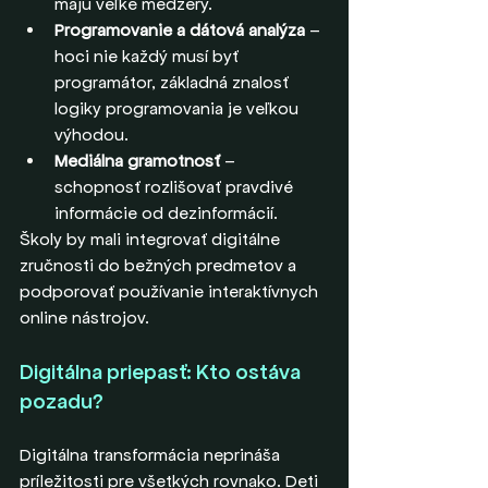
majú veľké medzery.
Programovanie a dátová analýza
 – 
hoci nie každý musí byť 
programátor, základná znalosť 
logiky programovania je veľkou 
výhodou.
Mediálna gramotnosť
 – 
schopnosť rozlišovať pravdivé 
informácie od dezinformácií.
Školy by mali integrovať digitálne 
zručnosti do bežných predmetov a 
podporovať používanie interaktívnych 
online nástrojov.
Digitálna priepasť: Kto ostáva 
pozadu?
Digitálna transformácia neprináša 
príležitosti pre všetkých rovnako. Deti 